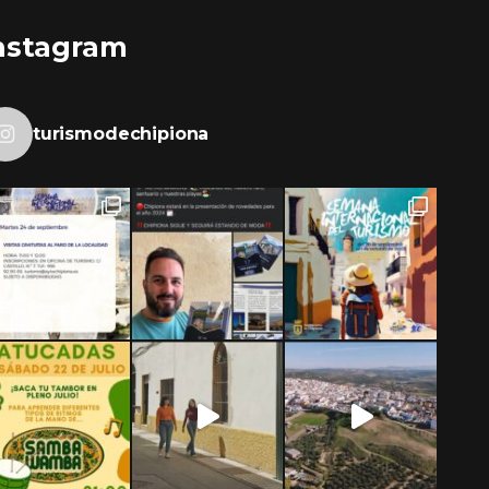
nstagram
turismodechipiona