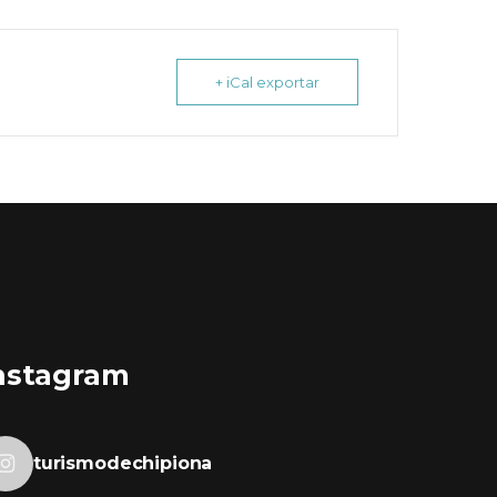
+ iCal exportar
nstagram
turismodechipiona