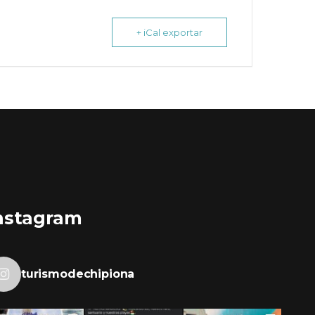
+ iCal exportar
nstagram
turismodechipiona