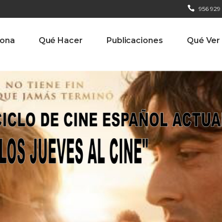
956 929
iona
Qué Hacer
Publicaciones
Qué Ver