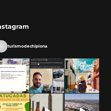
nstagram
turismodechipiona