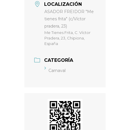
LOCALIZACIÓN
ASADOR FREIDOR "Me
tienes frita" (c/Víctor
pradera, 23)
Me Tienes Frita, C. Víctor
Pradera, 23, Chipiona,
España
CATEGORÍA
Carnaval