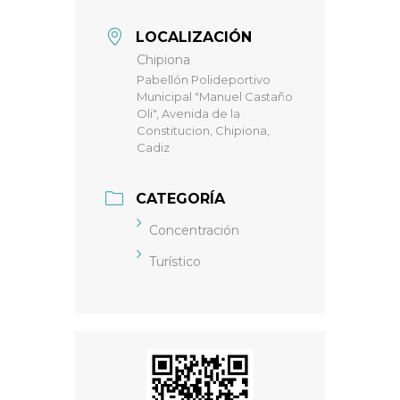
LOCALIZACIÓN
Chipiona
Pabellón Polideportivo
Municipal "Manuel Castaño
Oli", Avenida de la
Constitucion, Chipiona,
Cadiz
CATEGORÍA
Concentración
Turístico