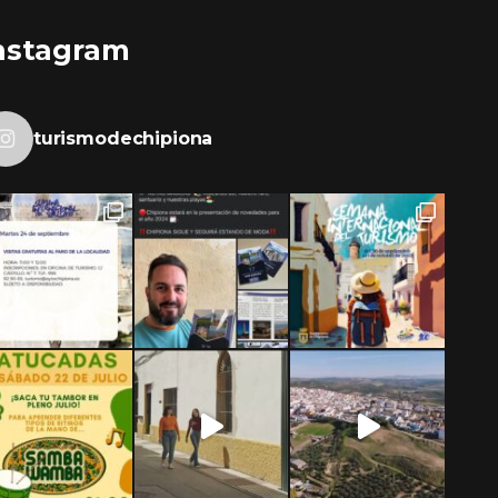
nstagram
turismodechipiona