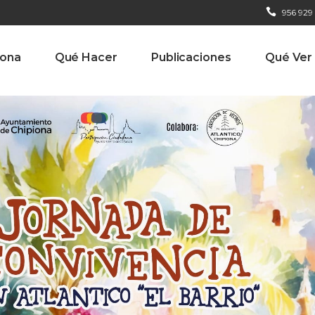
956 929
iona
Qué Hacer
Publicaciones
Qué Ver