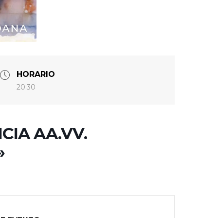
HORARIO
20:30
IA AA.VV.
»