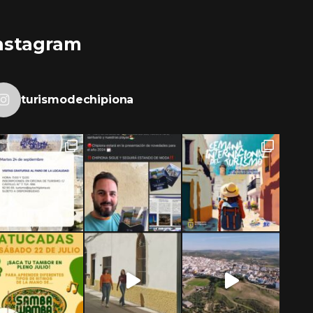
nstagram
turismodechipiona