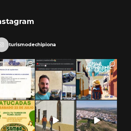
nstagram
turismodechipiona