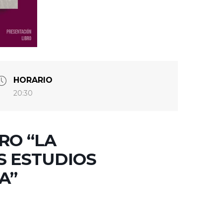
HORARIO
20:30
RO “LA
S ESTUDIOS
A”