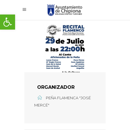
Abrir barra de herramientas
ORGANIZADOR
PEÑA FLAMENCA "JOSÉ
MERCÉ"