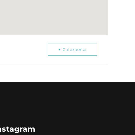
+ iCal exportar
nstagram