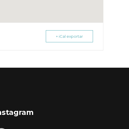
+ iCal exportar
nstagram