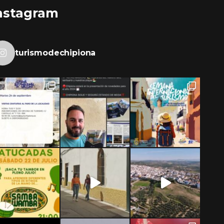
nstagram
turismodechipiona