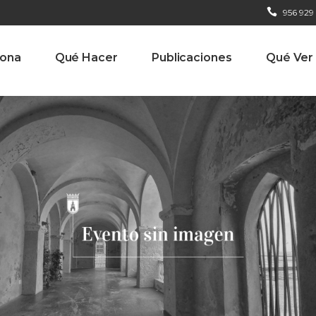
956 929
iona
Qué Hacer
Publicaciones
Qué Ver