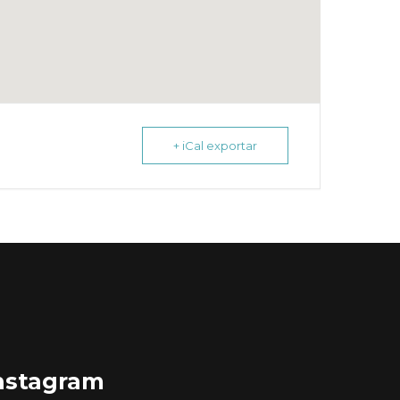
+ iCal exportar
nstagram