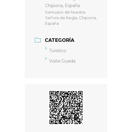
Chipiona, España
Santuario de Nuestra
Señora de Regla, Chipiona,
España
CATEGORÍA
Turístico
Visita Guiada