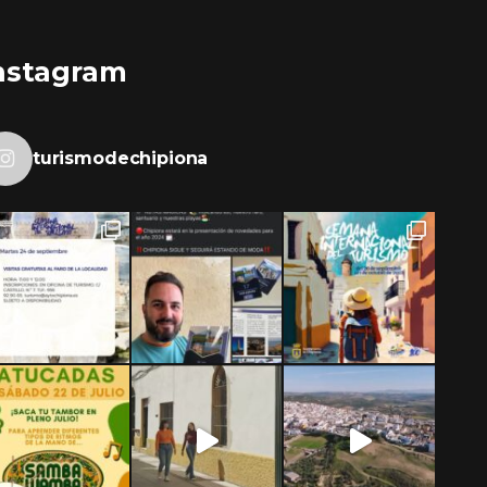
nstagram
turismodechipiona