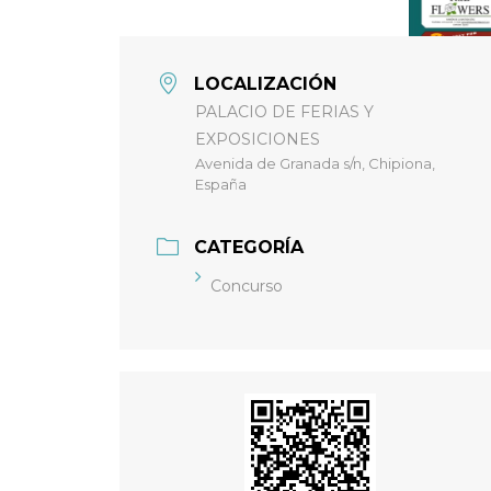
LOCALIZACIÓN
PALACIO DE FERIAS Y
EXPOSICIONES
Avenida de Granada s/n, Chipiona,
España
CATEGORÍA
Concurso