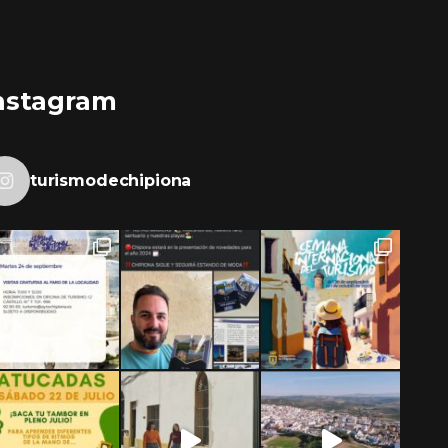
nstagram
turismodechipiona