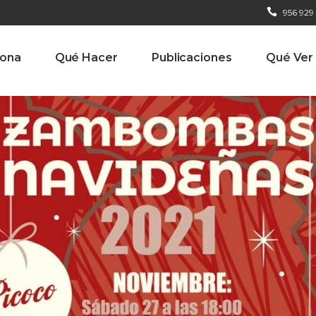
956 929
iona
Qué Hacer
Publicaciones
Qué Ver