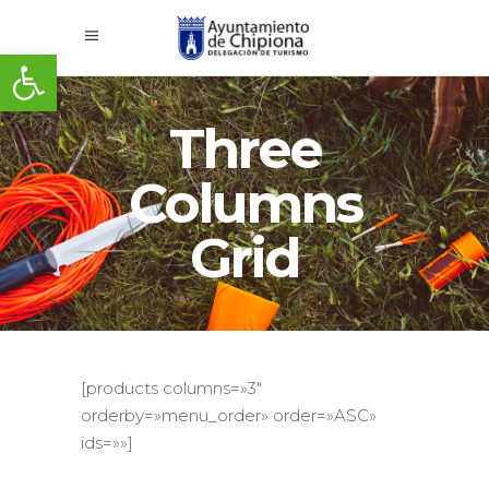
Abrir barra de herramientas
Three
Columns
Grid
[products columns=»3″
orderby=»menu_order» order=»ASC»
ids=»»]