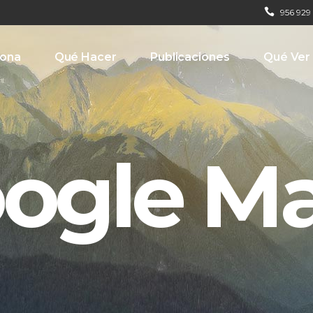
956 929
iona
Qué Hacer
Publicaciones
Qué Ver
ogle M