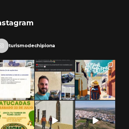
nstagram
turismodechipiona