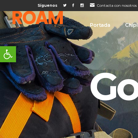
Síguenos
Contacta con nosotros
Portada
Chip
Abrir barra de herramientas
Go