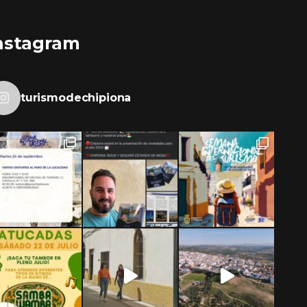
nstagram
turismodechipiona