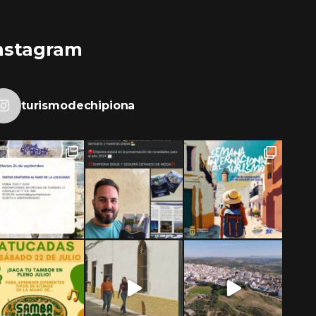
nstagram
turismodechipiona