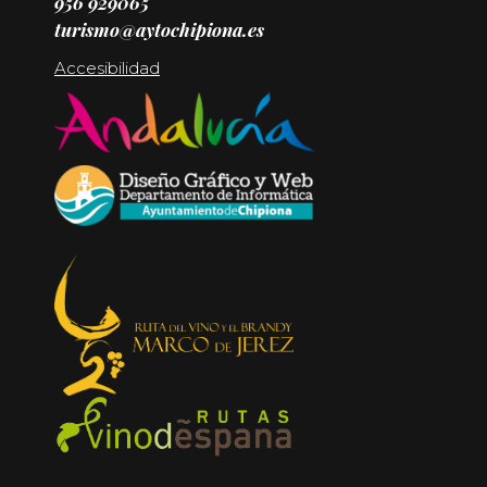
956 929065
turismo@aytochipiona.es
Accesibilidad