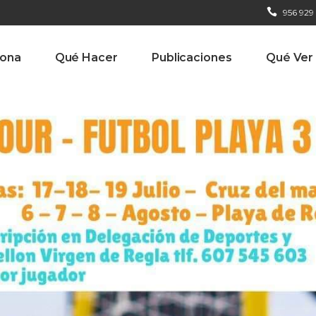
956 929
iona
Qué Hacer
Publicaciones
Qué Ver