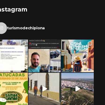
nstagram
turismodechipiona