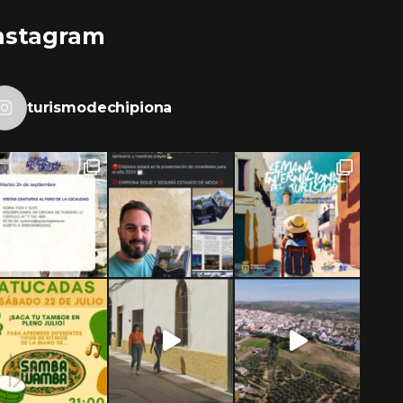
nstagram
turismodechipiona