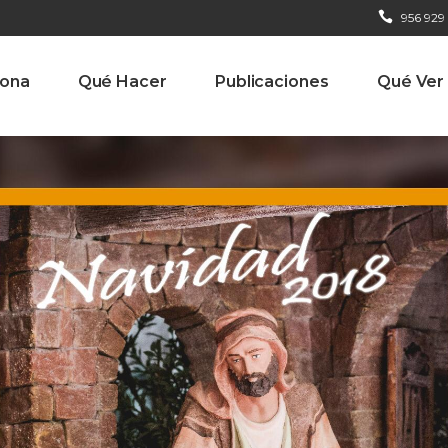
956 929
iona
Qué Hacer
Publicaciones
Qué Ver