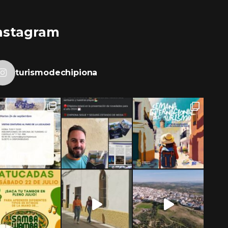
nstagram
turismodechipiona