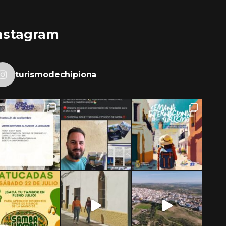
nstagram
turismodechipiona