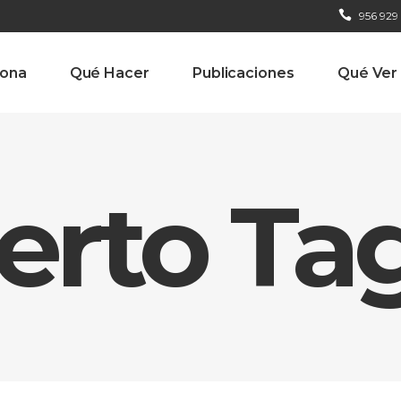
956 929
iona
Qué Hacer
Publicaciones
Qué Ver
erto Ta