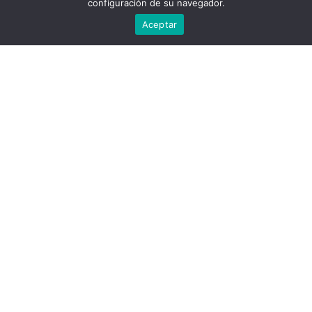
configuración de su navegador.
18 Days
Aceptar
Information
Tour Plan
Location
Gallery
Reviews