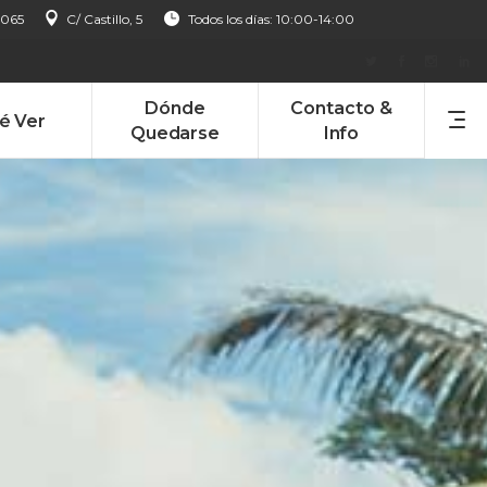
 065
C/ Castillo, 5
Todos los días: 10:00-14:00
Dónde
Contacto &
é Ver
Quedarse
Info