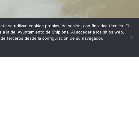
te se utilizan cookies propias, de sesión, con finalidad técnica. El
s a la del Ayuntamiento de Chipiona. Al acceder a los sitios web,
Gallery
Reviews
es de terceros desde la configuración de su navegador.
atis.
m ut
u, ut