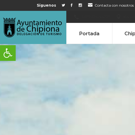
Síguenos
Contacta con nosotros
1-677-124-44227
184 Ma
Portada
Chi
Abrir barra de herramientas