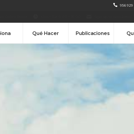
956 929
in Collins Street
Mon – Sat 8.00 – 18.00
Sign up to newsletter
piona
Qué Hacer
Publicaciones
Qu