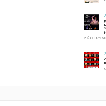
C
PEÑA FLAMENC
C
C