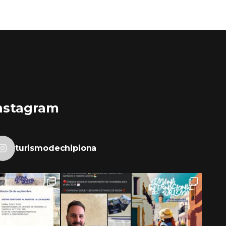
nstagram
turismodechipiona