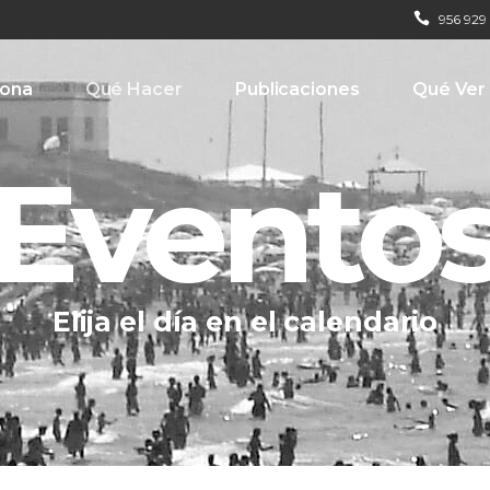
956 929
iona
Qué Hacer
Publicaciones
Qué Ver
Evento
Elija el día en el calendario