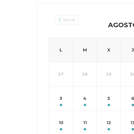
JULIO
AGOST
L
M
X
J
27
28
29
3
3
4
5
10
11
12
1