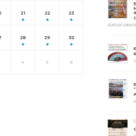
0
21
22
23
EDIFICIO SAN 
7
28
29
30
C
4
5
6
S